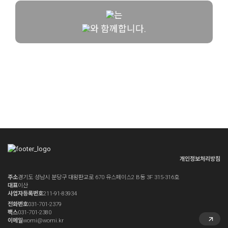
는
와
함께합니다.
개인정보처리방침
주소
경기도 성남시 분당구 대왕판교로 670 유스페이스2 B동 3F 315-316호
대표
이산
사업자등록번호
211-91-83934
전화번호
031-701-2379
팩스
031-701-2380
이메일
womi@womi.kr